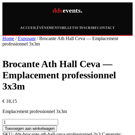
dds
events.
ACCUEIL
ÉVÉNEMENTS
BILLETS
S'INSCRIRE
CONTACT
Home
/
Exposant
/ Brocante Ath Hall Ceva — Emplacement
professionnel 3x3m
Brocante Ath Hall Ceva —
Emplacement professionnel
3x3m
€
18,15
Emplacement professionnel 3x3m
Brocante
Ath
Toevoegen aan winkelwagen
Hall
SKU:
dds-brocante-ath-hall-ceva-professionnel-3x3
Categorie: