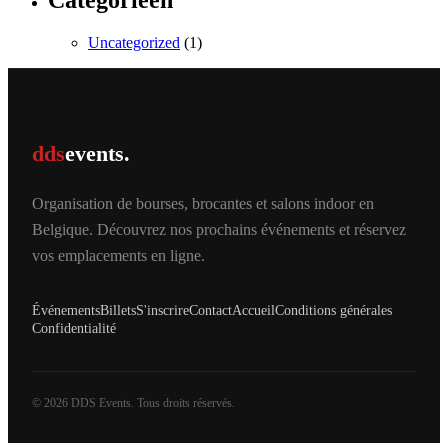
Categorieën
Uncategorized
(1)
dds
events.
Organisation de bourses, brocantes et salons indoor en
Belgique. Découvrez nos prochains événements et réservez
vos emplacements en ligne.
Événements
Billets
S'inscrire
Contact
Accueil
Conditions générales
Confidentialité
© 2026 DDS Events. Tous droits réservés.